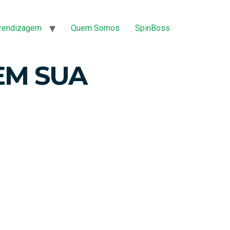
prendizagem
Quem Somos
SpinBoss
EM SUA